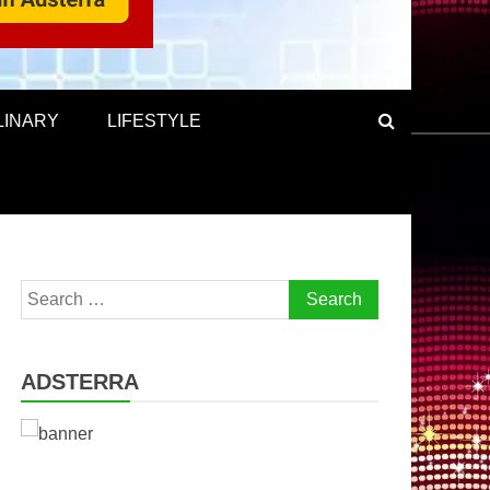
LINARY
LIFESTYLE
Search
for:
ADSTERRA