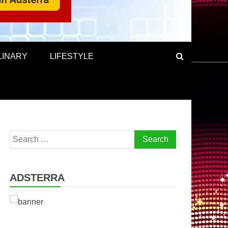
LINARY
LIFESTYLE
Search
for:
ADSTERRA