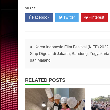
SHARE
Facebook
Twitter
Pinterest
Post
Korea Indonesia Film Festival (KIFF) 2022
Siap Digelar di Jakarta, Bandung, Yogyakarta
navigation
dan Malang
RELATED POSTS