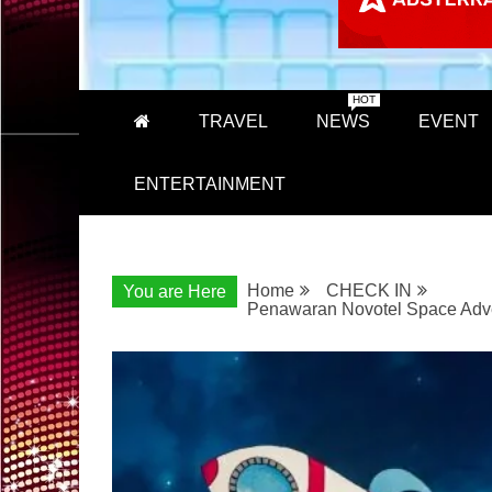
HOT
TRAVEL
NEWS
EVENT
ENTERTAINMENT
Home
CHECK IN
You are Here
Penawaran Novotel Space Adven