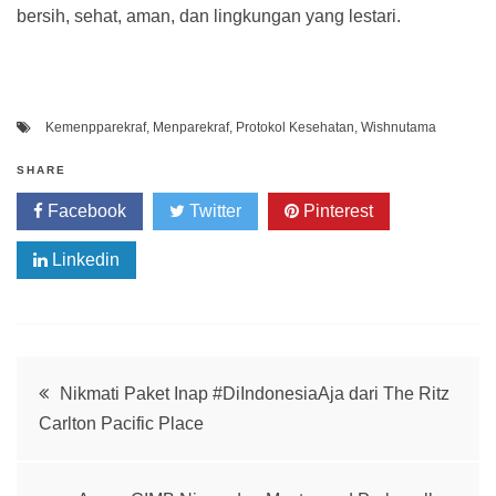
bersih, sehat, aman, dan lingkungan yang lestari.
Kemenpparekraf
,
Menparekraf
,
Protokol Kesehatan
,
Wishnutama
SHARE
Facebook
Twitter
Pinterest
Linkedin
Post
Nikmati Paket Inap #DiIndonesiaAja dari The Ritz
Carlton Pacific Place
navigation