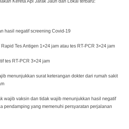
akan Kereta Api Jarak Jauh dan Lokal terbaru:
an hasil negatif screening Covid-19
if Rapid Tes Antigen 1×24 jam atau tes RT-PCR 3×24 jam
tif tes RT-PCR 3×24 jam
jib menunjukkan surat keterangan dokter dari rumah sakit
am
 wajib vaksin dan tidak wajib menunjukkan hasil negatif
da pendamping yang memenuhi persyaratan perjalanan