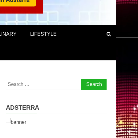
LINARY
LIFESTYLE
Search
for:
ADSTERRA