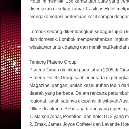
Hotel ini memiliki 138 kamar dan Suite yang tre
disediakan di setiap kamar. Fasilitas Hotel mel
mengakomodasi pertemuan kecil sampai dengan 
Lombok sedang dikembangkan sebagai tujuan kedu
dan domestik. Lombok mempertahankan lingkunga
wisatawan untuk datang dan menikmati keindah
Tentang Plateno Group
Plateno Group didirikan pada tahun 2005 di Cin
Plateno Hotels Group saat ini berada di peringk
Magazine, dengan jumlah keseluruhan lebih dari 
daerah yang berbeda. Dalam rencana pertumbuha
regional, salah satunya ekspansi di wilayah Au
Office di Jakarta. Beberapa brand yang dipercaya
1. Maison Albar, Portofino, dan hotel H12 yan
2. Zmax, James Joyce Coffetel dan Lavande Ho