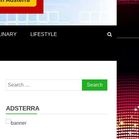
LINARY
LIFESTYLE
Search
for:
ADSTERRA