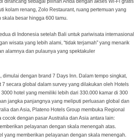
ndi dirancang sebagai pilihan Anda dengan akses Wi-Fi gratis
iputi kolam renang, Zolo Restaurant, ruang pertemuan yang
skala besar hingga 600 tamu.
a di Indonesia setelah Bali untuk pariwisata internasional
n wisata yang lebih alami, “tidak terjamah” yang menarik
an alamnya dan pulaunya yang spektakuler
a, dimulai dengan brand 7 Days Inn. Dalam tempo singkat,
at 7 secara global dalam survey yang dilakukan oleh Hotels
3000 hotel yang memiliki lebih dari 330.000 kamar di 300
n jangka panjangnya yang meliputi perluasan global dan
stralia dan Asia, Plateno Hotels Group membuka Regional
 cocok dengan pasar Australia dan Asia antara lain:
g memberikan pelayanan dengan skala menengah atas.
tel yang memberikan pelayanan dengan skala menengah.