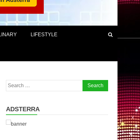
LINARY
LIFESTYLE
Search
for:
ADSTERRA