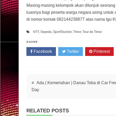
Masing-masing kelompok akan ditunjuk seorang k
luasnya bagi peserta warga negara asing untuk 
di nomor kontak 082144238877 atas nama Igo K
NTT
,
Sepeda
,
SportTourism
,
Timor
,
Tour de Timor
SHARE
Facebook
Twitter
Pinterest
Post
Ada ( Kemeriahan ) Danau Toba di Car Fre
Day
navigation
RELATED POSTS