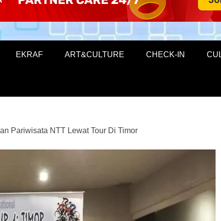
EKRAF
ART&CULTURE
CHECK-IN
CU
an Pariwisata NTT Lewat Tour Di Timor