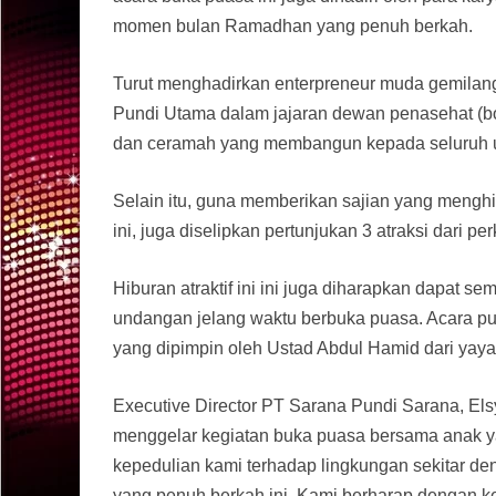
momen bulan Ramadhan yang penuh berkah.
Turut menghadirkan enterpreneur muda gemilang
Pundi Utama dalam jajaran dewan penasehat (b
dan ceramah yang membangun kepada seluruh u
Selain itu, guna memberikan sajian yang mengh
ini, juga diselipkan pertunjukan 3 atraksi dari 
Hiburan atraktif ini ini juga diharapkan dapat 
undangan jelang waktu berbuka puasa. Acara pu
yang dipimpin oleh Ustad Abdul Hamid dari yay
Executive Director PT Sarana Pundi Sarana, El
menggelar kegiatan buka puasa bersama anak ya
kepedulian kami terhadap lingkungan sekitar d
yang penuh berkah ini. Kami berharap dengan k