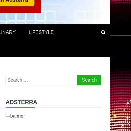
LINARY
LIFESTYLE
Search
for:
ADSTERRA