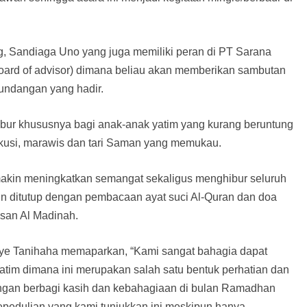
, Sandiaga Uno yang juga memiliki peran di PT Sarana
oard of advisor) dimana beliau akan memberikan sambutan
ndangan yang hadir.
ibur khususnya bagi anak-anak yatim yang kurang beruntung
perkusi, marawis dan tari Saman yang memukau.
semakin meningkatkan semangat sekaligus menghibur seluruh
n ditutup dengan pembacaan ayat suci Al-Quran dan doa
asan Al Madinah.
sye Tanihaha memaparkan, “Kami sangat bahagia dapat
tim dimana ini merupakan salah satu bentuk perhatian dan
engan berbagi kasih dan kebahagiaan di bulan Ramadhan
epedulian yang kami tunjukkan ini meskipun hanya