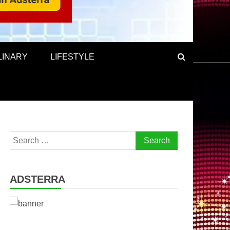
LINARY
LIFESTYLE
Search
for:
ADSTERRA