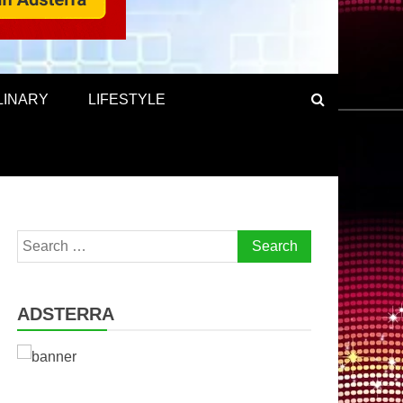
LINARY
LIFESTYLE
Search
for:
ADSTERRA