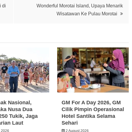
 di
Wonderful Morotai Island, Upaya Menarik
Wisatawan Ke Pulau Morotai
nak Nasional,
GM For A Day 2026, GM
ka Nusa Dua
Cilik Pimpin Operasional
250 Tukik, Jaga
Hotel Santika Selama
arian Laut
Sehari
t 2026
2 August 2026