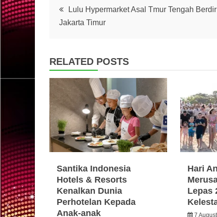
Post
Lulu Hypermarket Asal Tmur Tengah Berdiri
Jakarta Timur
navigation
RELATED POSTS
Santika Indonesia
Hari A
Hotels & Resorts
Merusa
Kenalkan Dunia
Lepas 
Perhotelan Kepada
Kelest
Anak-anak
7 Augus