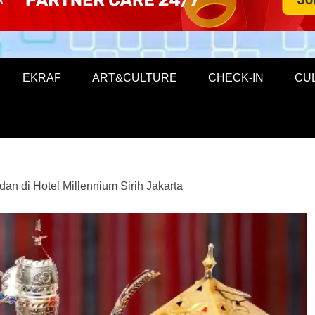
EKRAF
ART&CULTURE
CHECK-IN
CU
an di Hotel Millennium Sirih Jakarta