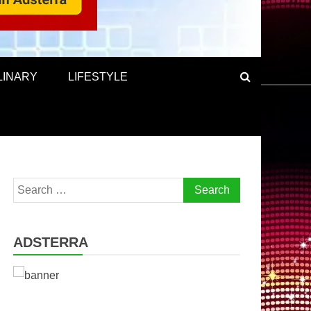
LINARY
LIFESTYLE
Search
for:
ADSTERRA