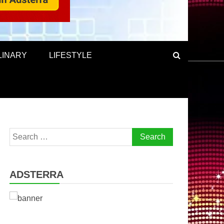
LINARY
LIFESTYLE
Search
for:
ADSTERRA