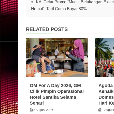
Post
KAI Gelar Promo “Mudik Belakangan Ekstr
Hemat”, Tarif Cuma Bayar 80%
navigation
RELATED POSTS
GM For A Day 2026, GM
Agoda 
Cilik Pimpin Operasional
Kenaik
Hotel Santika Selama
Domest
Sehari
Hari K
2 August 2026
1 Augus