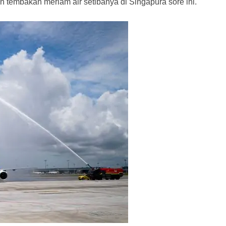
tembakan meriam air setibanya di Singapura sore ini.