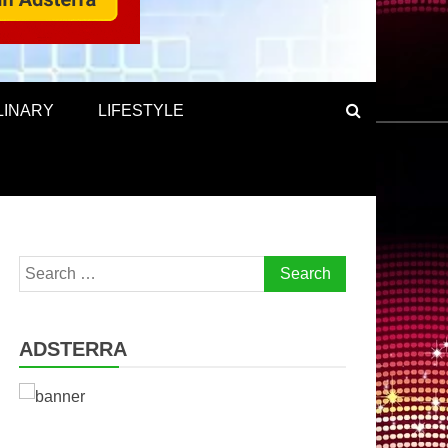
LINARY
LIFESTYLE
Search
for:
ADSTERRA