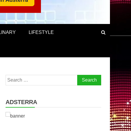
LINARY
LIFESTYLE
Search
for:
ADSTERRA