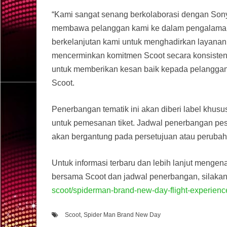
“Kami sangat senang berkolaborasi dengan Sony
membawa pelanggan kami ke dalam pengalaman p
berkelanjutan kami untuk menghadirkan layanan b
mencerminkan komitmen Scoot secara konsisten
untuk memberikan kesan baik kepada pelanggan 
Scoot.
Penerbangan tematik ini akan diberi label khus
untuk pemesanan tiket. Jadwal penerbangan pesa
akan bergantung pada persetujuan atau perubaha
Untuk informasi terbaru dan lebih lanjut mengen
bersama Scoot dan jadwal penerbangan, silaka
scoot/spiderman-brand-new-day-flight-experienc
Scoot
,
Spider Man Brand New Day