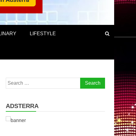
LINARY
LIFESTYLE
Search
for:
ADSTERRA