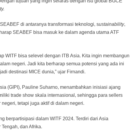
 Dengan tujuan yang ingin selaras dengan isu global BGCE
ty.
SEABEF di antaranya transformasi teknologi, s
ustainability
,
erharap SEABEF bisa masuk ke dalam agenda utama ATF
rap WITF bisa selevel dengan ITB Asia. Kita ingin membangun
alam negeri. Jadi kita berharap semua potensi yang ada ini
di destinasi MICE dunia,” ujar Firnandi.
ia (GIPI), Pauline Suharno, menambahkan inisiasi ajang
liki trade show skala internasional, sehingga para sellers
negeri, tetapi juga aktif di dalam negeri.
 berpartisipasi dalam WITF 2024. Terdiri dari Asia
 Tengah, dan Afrika.