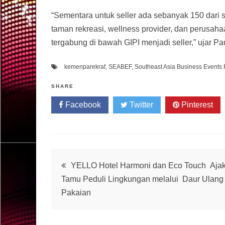
“Sementara untuk seller ada sebanyak 150 dari selu
taman rekreasi, wellness provider, dan perusahaa
tergabung di bawah GIPI menjadi seller,” ujar Pa
kemenparekraf
,
SEABEF
,
Southeast Asia Business Events
SHARE
Facebook
Twitter
Pinterest
Post
YELLO Hotel Harmoni dan Eco Touch Aja
Tamu Peduli Lingkungan melalui Daur Ulang
navigation
Pakaian