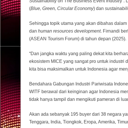
Sustainability on The Business Event Industry”.
(
Blue, Green, Circular Economy
) dan
sustainabili
Sehingga topik utama yang akan dibahas dalam 
dan
human resources development
. Firnandi b
(ASEAN Tourism Forum) di tahun depan (2025).
“Dan jangka waktu yang paling dekat kita berha
ekosistem MICE yang sangat pro untuk industri d
kita bisa maksimalkan untuk Indonesia agar menja
Bendahara Gabungan Industri Pariwisata Indones
WITF berawal dari keinginan agar Indonesia memi
tidak hanya tampil dan mengikuti pameran di luar 
Akan ada sebanyak 195 buyer dari 38 negara yang
Tenggara, India, Tiongkok, Eropa, Amerika, Timur