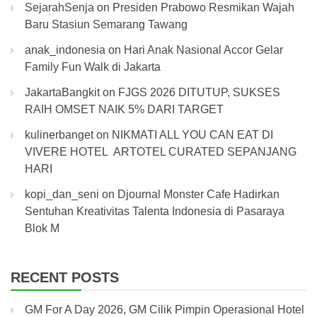
SejarahSenja
on
Presiden Prabowo Resmikan Wajah
Baru Stasiun Semarang Tawang
anak_indonesia
on
Hari Anak Nasional Accor Gelar
Family Fun Walk di Jakarta
JakartaBangkit
on
FJGS 2026 DITUTUP, SUKSES
RAIH OMSET NAIK 5% DARI TARGET
kulinerbanget
on
NIKMATI ALL YOU CAN EAT DI
VIVERE HOTEL ARTOTEL CURATED SEPANJANG
HARI
kopi_dan_seni
on
Djournal Monster Cafe Hadirkan
Sentuhan Kreativitas Talenta Indonesia di Pasaraya
Blok M
RECENT POSTS
GM For A Day 2026, GM Cilik Pimpin Operasional Hotel