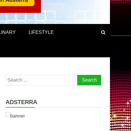
LINARY
LIFESTYLE
Search
for:
ADSTERRA