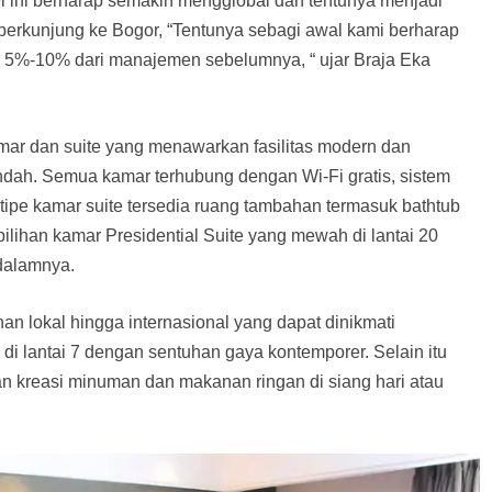
 ini berharap semakin mengglobal dan tentunya menjadi
berkunjung ke Bogor, “Tentunya sebagi awal kami berharap
r 5%-10% dari manajemen sebelumnya, “ ujar Braja Eka
mar dan suite yang menawarkan fasilitas modern dan
ah. Semua kamar terhubung dengan Wi-Fi gratis, sistem
 tipe kamar suite tersedia ruang tambahan termasuk bathtub
pilihan kamar Presidential Suite yang mewah di lantai 20
dalamnya.
 lokal hingga internasional yang dapat dinikmati
di lantai 7 dengan sentuhan gaya kontemporer. Selain itu
an kreasi minuman dan makanan ringan di siang hari atau