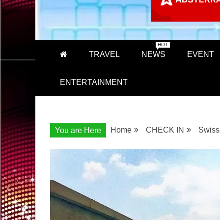
HOT
TRAVEL
NEWS
EVENT
ENTERTAINMENT
Home
CHECK IN
Swiss-
You are Here