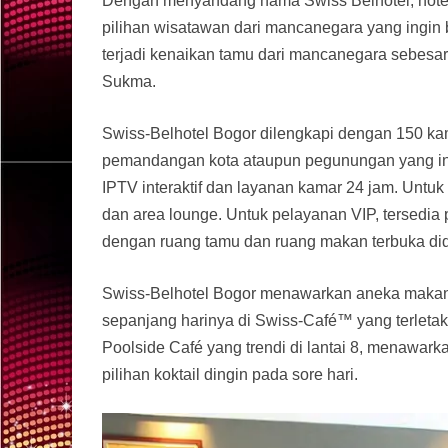
Dengan menyandang nama Swiss Belhotel, hotel
pilihan wisatawan dari mancanegara yang ingin 
terjadi kenaikan tamu dari mancanegara sebesa
Sukma.
Swiss-Belhotel Bogor dilengkapi dengan 150 ka
pemandangan kota ataupun pegunungan yang ind
IPTV interaktif dan layanan kamar 24 jam. Untuk
dan area lounge. Untuk pelayanan VIP, tersedia 
dengan ruang tamu dan ruang makan terbuka di
Swiss-Belhotel Bogor menawarkan aneka makanan
sepanjang harinya di Swiss-Café™ yang terletak 
Poolside Café yang trendi di lantai 8, menawark
pilihan koktail dingin pada sore hari.