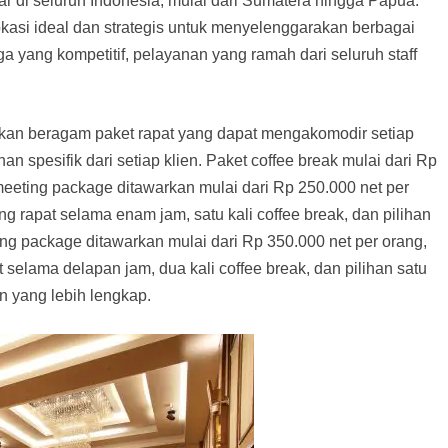
bar di seluruh Indonesia, mulai dari Sumatera hingga Papua.
okasi ideal dan strategis untuk menyelenggarakan berbagai
a yang kompetitif, pelayanan yang ramah dari seluruh staff
arkan beragam paket rapat yang dapat mengakomodir setiap
 spesifik dari setiap klien. Paket coffee break mulai dari Rp
meeting package ditawarkan mulai dari Rp 250.000 net per
 rapat selama enam jam, satu kali coffee break, dan pilihan
ing package ditawarkan mulai dari Rp 350.000 net per orang,
elama delapan jam, dua kali coffee break, dan pilihan satu
n yang lebih lengkap.