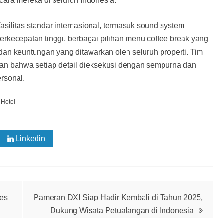
ara mereka di seluruh Indonesia.”
silitas standar internasional, termasuk sound system
berkecepatan tinggi, berbagai pilihan menu coffee break yang
as dan keuntungan yang ditawarkan oleh seluruh properti. Tim
kan bahwa setiap detail dieksekusi dengan sempurna dan
rsonal.
lHotel
Linkedin
ces
Pameran DXI Siap Hadir Kembali di Tahun 2025,
Dukung Wisata Petualangan di Indonesia