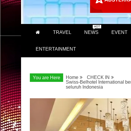
HOT
TRAVEL
NEWS
EVENT
ENTERTAINMENT
Home
CHECK IN
You are Here
Swiss-Belhotel International b
seluruh Indonesia