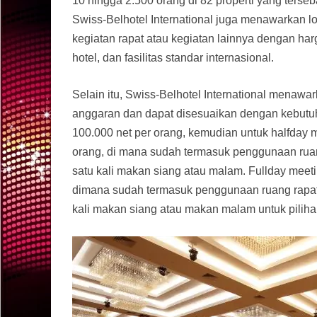
10 hingga 2.500 orang di 82 properti yang terse
Swiss-Belhotel International juga menawarkan l
kegiatan rapat atau kegiatan lainnya dengan harg
hotel, dan fasilitas standar internasional.
Selain itu, Swiss-Belhotel International menaw
anggaran dan dapat disesuaikan dengan kebutuhan
100.000 net per orang, kemudian untuk halfday 
orang, di mana sudah termasuk penggunaan ruang
satu kali makan siang atau malam. Fullday meet
dimana sudah termasuk penggunaan ruang rapat s
kali makan siang atau makan malam untuk piliha