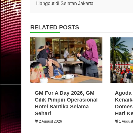
navigation
Hangout di Selatan Jakarta
RELATED POSTS
GM For A Day 2026, GM
Agoda 
Cilik Pimpin Operasional
Kenaik
Hotel Santika Selama
Domest
Sehari
Hari K
2 August 2026
1 Augus