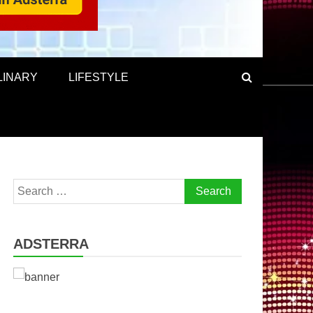
LINARY
LIFESTYLE
Search
for:
ADSTERRA