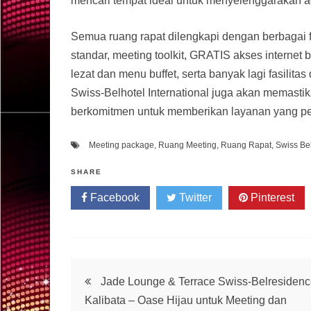
mencari tempat ideal untuk menyelenggarakan ac
Semua ruang rapat dilengkapi dengan berbagai fa
standar, meeting toolkit, GRATIS akses internet 
lezat dan menu buffet, serta banyak lagi fasilit
Swiss-Belhotel International juga akan memasti
berkomitmen untuk memberikan layanan yang pe
Meeting package
,
Ruang Meeting
,
Ruang Rapat
,
Swiss Be
SHARE
Facebook
Twitter
Pinterest
Post
Jade Lounge & Terrace Swiss-Belresiden
Kalibata – Oase Hijau untuk Meeting dan