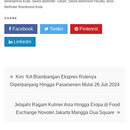
Belexpress Kuta
,
Swiss-Belhotel Tuban
,
Swiss-Belresort Pecatu
,
wiss-
Belhotel Rainforest Kuta
SHARE
Facebook
Twitter
Pinterest
Linkedin
Post
Kini KA Blambangan Ekspres Rutenya
Diperpanjang Hingga Pasarsenen Mulai 26 Juli 2024
navigation
Jelajahi Ragam Kuliner Asia Hingga Eropa di Food
Exchange Novotel Jakarta Mangga Dua Square