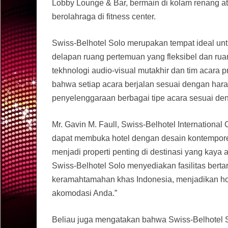
Lobby Lounge & Bar, bermain di kolam renang a
berolahraga di fitness center.
Swiss-Belhotel Solo merupakan tempat ideal un
delapan ruang pertemuan yang fleksibel dan rua
tekhnologi audio-visual mutakhir dan tim acara 
bahwa setiap acara berjalan sesuai dengan hara
penyelenggaraan berbagai tipe acara sesuai de
Mr. Gavin M. Faull, Swiss-Belhotel Internation
dapat membuka hotel dengan desain kontemporer
menjadi properti penting di destinasi yang kaya
Swiss-Belhotel Solo menyediakan fasilitas bert
keramahtamahan khas Indonesia, menjadikan hot
akomodasi Anda.”
Beliau juga mengatakan bahwa Swiss-Belhotel So