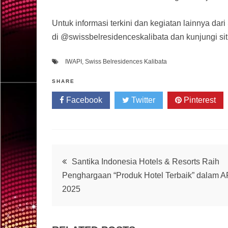
Untuk informasi terkini dan kegiatan lainnya dari
di @swissbelresidenceskalibata dan kunjungi s
IWAPI
,
Swiss Belresidences Kalibata
SHARE
Facebook
Twitter
Pinterest
Post
Santika Indonesia Hotels & Resorts Raih
Penghargaan “Produk Hotel Terbaik” dalam A
navigation
2025