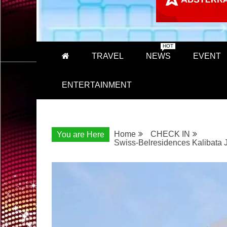
HOT
TRAVEL
NEWS
EVENT
ENTERTAINMENT
Home
CHECK IN
You are Here
Swiss-Belresidences Kalibata J