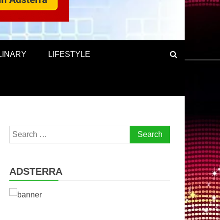
LINARY
LIFESTYLE
Search
for:
ADSTERRA