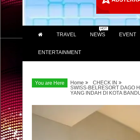
HOT
TRAVEL
NEWS
EVENT
ENTERTAINMENT
Home
CHECK IN
You are Here
SWISS-BELRESORT DAGO H
YANG INDAH DI KOTA BAND