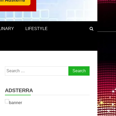
LINARY
LIFESTYLE
Search
for:
ADSTERRA