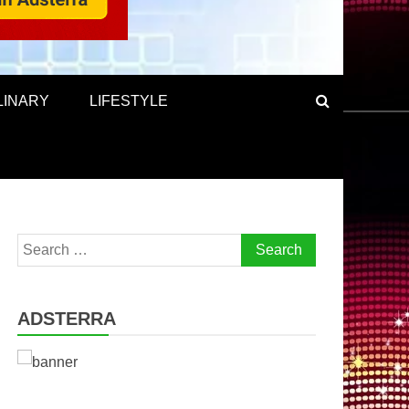
LINARY
LIFESTYLE
Search
for:
ADSTERRA