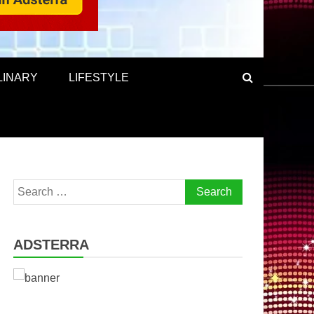
LINARY
LIFESTYLE
Search
for:
ADSTERRA