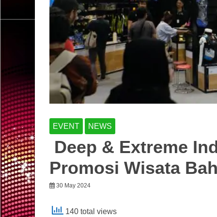
EVENT
NEWS
Deep & Extreme Ind
Promosi Wisata Bah
30 May 2024
140 total views