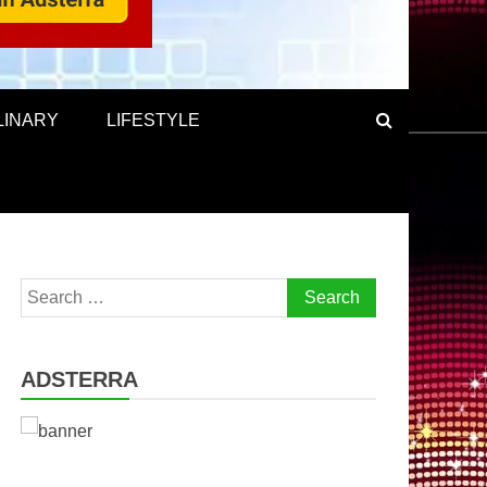
LINARY
LIFESTYLE
Search
for:
ADSTERRA