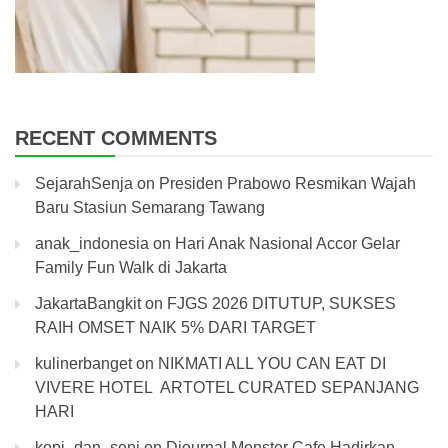
RECENT COMMENTS
SejarahSenja
on
Presiden Prabowo Resmikan Wajah
Baru Stasiun Semarang Tawang
anak_indonesia
on
Hari Anak Nasional Accor Gelar
Family Fun Walk di Jakarta
JakartaBangkit
on
FJGS 2026 DITUTUP, SUKSES
RAIH OMSET NAIK 5% DARI TARGET
kulinerbanget
on
NIKMATI ALL YOU CAN EAT DI
VIVERE HOTEL ARTOTEL CURATED SEPANJANG
HARI
kopi_dan_seni
on
Djournal Monster Cafe Hadirkan