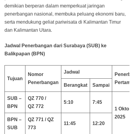
demikian berperan dalam memperkuat jaringan
penerbangan nasional, membuka peluang ekonomi baru,
serta mendukung geliat pariwisata di Kalimantan Timur
dan Kalimantan Utara.
Jadwal Penerbangan dari Surabaya (SUB) ke
Balikpapan (BPN)
Jadwal
Nomor
Penerb
Tujuan
Penerbangan
Pertama
Berangkat
Sampai
SUB –
QZ 770 /
5:10
7:45
BPN
QZ 772
1 Oktob
2025
BPN –
QZ 771 /
QZ
11:45
12:20
SUB
773