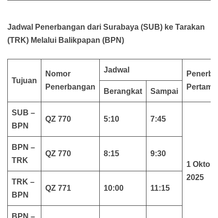
Jadwal Penerbangan dari Surabaya (SUB) ke Tarakan
(TRK) Melalui Balikpapan (BPN)
Jadwal
Nomor
Penerb
Tujuan
Penerbangan
Pertama
Berangkat
Sampai
SUB –
QZ 770
5:10
7:45
BPN
BPN –
QZ 770
8:15
9:30
TRK
1 Oktob
2025
TRK –
QZ 771
10:00
11:15
BPN
BPN –