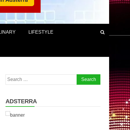
LINARY
LIFESTYLE
Search
for:
ADSTERRA