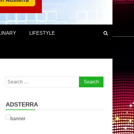
LINARY
LIFESTYLE
Search
for:
ADSTERRA