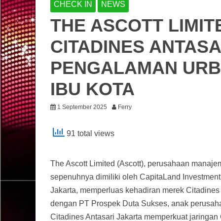
CHECK IN
NEWS
THE ASCOTT LIMI
CITADINES ANTASA
PENGALAMAN URBA
IBU KOTA
1 September 2025
Ferry
91 total views
The Ascott Limited (Ascott), perusahaan manajem
sepenuhnya dimiliki oleh CapitaLand Investment
Jakarta, memperluas kehadiran merek Citadines 
dengan PT Prospek Duta Sukses, anak perusahaa
Citadines Antasari Jakarta memperkuat jaringan 