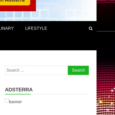
LINARY
LIFESTYLE
Search
for:
ADSTERRA