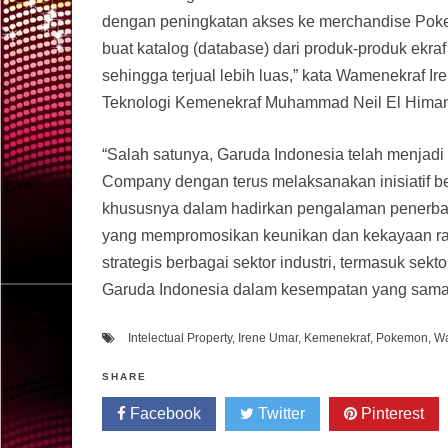
dengan peningkatan akses ke merchandise Poke
buat katalog (database) dari produk-produk ekra
sehingga terjual lebih luas,” kata Wamenekraf Ir
Teknologi Kemenekraf Muhammad Neil El Hima
“Salah satunya, Garuda Indonesia telah menjad
Company dengan terus melaksanakan inisiatif b
khususnya dalam hadirkan pengalaman penerbang
yang mempromosikan keunikan dan kekayaan rag
strategis berbagai sektor industri, termasuk sekt
Garuda Indonesia dalam kesempatan yang sama
Intelectual Property
,
Irene Umar
,
Kemenekraf
,
Pokemon
,
Wa
SHARE
Facebook
Twitter
Pinterest