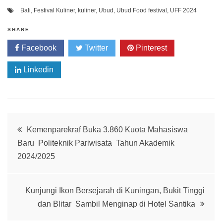
Bali
,
Festival Kuliner
,
kuliner
,
Ubud
,
Ubud Food festival
,
UFF 2024
SHARE
Facebook
Twitter
Pinterest
Linkedin
Post
Kemenparekraf Buka 3.860 Kuota Mahasiswa
Baru Politeknik Pariwisata Tahun Akademik
navigation
2024/2025
Kunjungi Ikon Bersejarah di Kuningan, Bukit Tinggi
dan Blitar Sambil Menginap di Hotel Santika