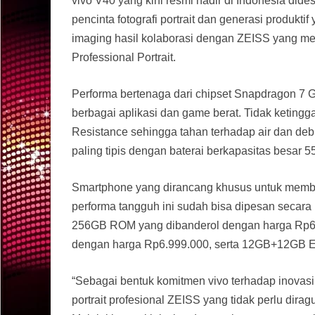
vivo V40 yang kini resmi hadir di Indonesia did
pencinta fotografi portrait dan generasi produkt
imaging hasil kolaborasi dengan ZEISS yang menj
Professional Portrait.
Performa bertenaga dari chipset Snapdragon 7
berbagai aplikasi dan game berat. Tidak ketinggal
Resistance sehingga tahan terhadap air dan de
paling tipis dengan baterai berkapasitas besar 
Smartphone yang dirancang khusus untuk memberi
performa tangguh ini sudah bisa dipesan seca
256GB ROM yang dibanderol dengan harga R
dengan harga Rp6.999.000, serta 12GB+12GB 
“Sebagai bentuk komitmen vivo terhadap inovasi
portrait profesional ZEISS yang tidak perlu dira