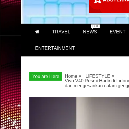
HOT
TRAVEL
NEWS
EVENT
ENTERTAINMENT
Home
LIFESTYLE
You are Here
Vivo V40 Resmi Hadir di Indone
dan mengesankan dalam gen