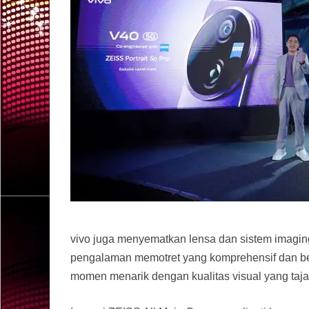
vivo juga menyematkan lensa dan sistem imagin
pengalaman memotret yang komprehensif dan berk
momen menarik dengan kualitas visual yang taj