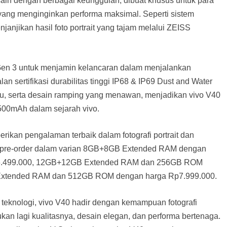
esain dengan berbagai keunggulan, dibuat khusus untuk para
if yang menginginkan performa maksimal. Seperti sistem
anjikan hasil foto portrait yang tajam melalui ZEISS
 Gen 3 untuk menjamin kelancaran dalam menjalankan
an sertifikasi durabilitas tinggi IP68 & IP69 Dust and Water
bu, serta desain ramping yang menawan, menjadikan vivo V40
5500mAh dalam sejarah vivo.
kan pengalaman terbaik dalam fotografi portrait dan
ra pre-order dalam varian 8GB+8GB Extended RAM dengan
p6.499.000, 12GB+12GB Extended RAM dan 256GB ROM
Extended RAM dan 512GB ROM dengan harga Rp7.999.000.
 teknologi, vivo V40 hadir dengan kemampuan fotografi
gukan lagi kualitasnya, desain elegan, dan performa bertenaga.