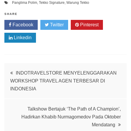
Panglima Polim
,
Tekko Signature
,
Warung Tekko
SHARE
Facebook
Twitter
Pinterest
Linkedin
Post
INDOTRAVELSTORE MENYELENGGARAKAN
WORKSHOP TRAVEL AGEN TERBESAR DI
navigation
INDONESIA
Talkshow Bertajuk ‘The Path of A Champion’,
Hadirkan Khabib Nurmagomedov Pada Oktober
Mendatang