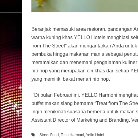
Beranjak memasuki area restoran, pandangan A
warna kuning khas YELLO Hotels menghiasi selur
from The Street” akan mengantarkan Anda untu
pembuka hingga makanan manis sebagai penutup.
meramaikan dan menemani pengalaman kuliner A
hip hop yang merupakan ciri khas dari setiap Y
yang memiliki bakat menari hip hop.
“Di bulan Februari ini, YELLO Harmoni menghad
buffet makan siang bernama “Treat from The Str
ingin menikmati suasana berbeda untuk makan s
Assistant Director of Marketing and Branding, Ve
Street Food
,
Tello Harmoni
,
Yello Hotel