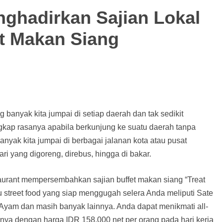
ghadirkan Sajian Lokal
et Makan Siang
g banyak kita jumpai di setiap daerah dan tak sedikit
ngkap rasanya apabila berkunjung ke suatu daerah tanpa
banyak kita jumpai di berbagai jalanan kota atau pusat
 yang digoreng, direbus, hingga di bakar.
urant mempersembahkan sajian buffet makan siang “Treat
 street food yang siap menggugah selera Anda meliputi Sate
yam dan masih banyak lainnya. Anda dapat menikmati all-
asnya dengan harga IDR 158.000 net per orang pada hari kerja