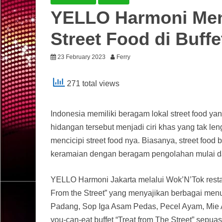
YELLO Harmoni Men
Street Food di Buff
23 February 2023
Ferry
271 total views
Indonesia memiliki beragam lokal street food yan
hidangan tersebut menjadi ciri khas yang tak le
mencicipi street food nya. Biasanya, street food 
keramaian dengan beragam pengolahan mulai dari
YELLO Harmoni Jakarta melalui Wok’N’Tok resta
From the Street” yang menyajikan berbagai menu
Padang, Sop Iga Asam Pedas, Pecel Ayam, Mie A
you-can-eat buffet “Treat from The Street” sepu