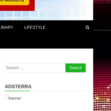
LINARY
LIFESTYLE
Search
for:
ADSTERRA