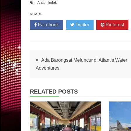
Ancol
,
Imlek
SHARE
Facebook
Twitter
Pinterest
Post
Ada Barongsai Meluncur di Atlantis Water
Adventures
navigation
RELATED POSTS