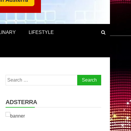
LINARY
LIFESTYLE
Search
for:
ADSTERRA