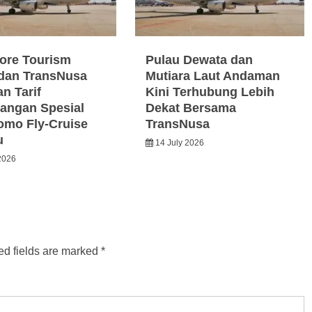
ore Tourism
Pulau Dewata dan
dan TransNusa
Mutiara Laut Andaman
n Tarif
Kini Terhubung Lebih
angan Spesial
Dekat Bersama
omo Fly-Cruise
TransNusa
u
14 July 2026
2026
ed fields are marked
*