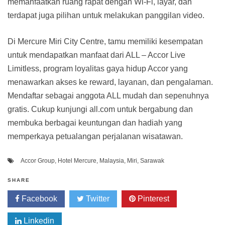
memanfaatkan ruang rapat dengan Wi-Fi, layar, dan
terdapat juga pilihan untuk melakukan panggilan video.
Di Mercure Miri City Centre, tamu memiliki kesempatan
untuk mendapatkan manfaat dari ALL – Accor Live
Limitless, program loyalitas gaya hidup Accor yang
menawarkan akses ke reward, layanan, dan pengalaman.
Mendaftar sebagai anggota ALL mudah dan sepenuhnya
gratis. Cukup kunjungi all.com untuk bergabung dan
membuka berbagai keuntungan dan hadiah yang
memperkaya petualangan perjalanan wisatawan.
Accor Group
,
Hotel Mercure
,
Malaysia
,
Miri
,
Sarawak
SHARE
Facebook
Twitter
Pinterest
Linkedin