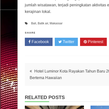
jumlah wisatawan, terjadi peningkatan aktivitas e
kerajinan lokal.
Bali
,
Batik air
,
Makassar
SHARE
Facebook
Twitter
Pinterest
Post
Hotel Luminor Kota Rayakan Tahun Baru 
Bertema Hawaiian
navigation
RELATED POSTS