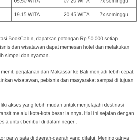
05.50 WITA
07.20 WITA
7x seminggu
19.15 WITA
20.45 WITA
7x seminggu
kasi BookCabin, dapatkan potongan Rp 50.000 setiap
pebisnis dan wisatawan dapat memesan hotel dan melakukan
bih simpel dan nyaman.
enit, perjalanan dari Makassar ke Bali menjadi lebih cepat,
inkan wisatawan, pebisnis dan masyarakat sampai di tujuan
ki akses yang lebih mudah untuk menjelajahi destinasi
ransit melalui kota-kota besar lainnya. Hal ini sejalan dengan
a untuk berlibur di dalam negeri.
r pariwisata di daerah-daerah yang dilalui. Meningkatnya