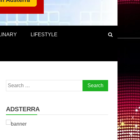
LINARY
LIFESTYLE
Search
for:
ADSTERRA