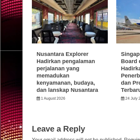
Nusantara Explorer
Singap
Hadirkan pengalaman
Board 
perjalanan yang
Hadirka
memadukan
Penerb
kenyamanan, budaya,
dan Pr
dan lanskap Nusantara
Terbar
1 August 2026
24 July 
Leave a Reply
Your email address will not be published.
Requir