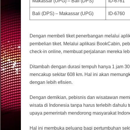
Makassar (UPG) – Bali (DPS)
ID-6761
Bali (DPS) – Makassar (UPG)
ID-6760
Dengan membeli tiket penerbangan melalui apli
pembelian tiket. Melalui aplikasi BookCabin, 
check-in online, membuat perjalanan mereka le
Ditambah dengan durasi tempuh hanya 1 jam 30 m
mencakup sekitar 608 km. Hal ini akan memungk
dengan lebih efisien.
Dengan demikian, pebisnis dan wisatawan memili
wisata di Indonesia tanpa harus terlebih dahulu t
upaya pemerintah mendorong masyarakat Indonesi
Hal ini membuka peluang bagi pertumbuhan sekto