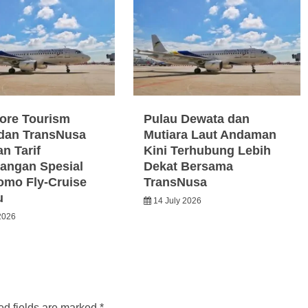
ore Tourism
Pulau Dewata dan
dan TransNusa
Mutiara Laut Andaman
n Tarif
Kini Terhubung Lebih
angan Spesial
Dekat Bersama
omo Fly-Cruise
TransNusa
u
14 July 2026
2026
ed fields are marked
*