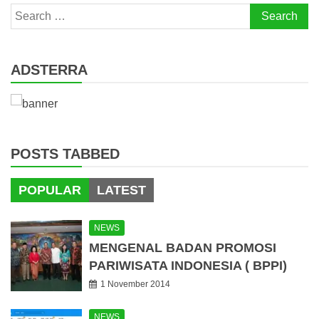
Search
for:
ADSTERRA
POSTS TABBED
POPULAR
LATEST
NEWS
MENGENAL BADAN PROMOSI
PARIWISATA INDONESIA ( BPPI)
1 November 2014
NEWS