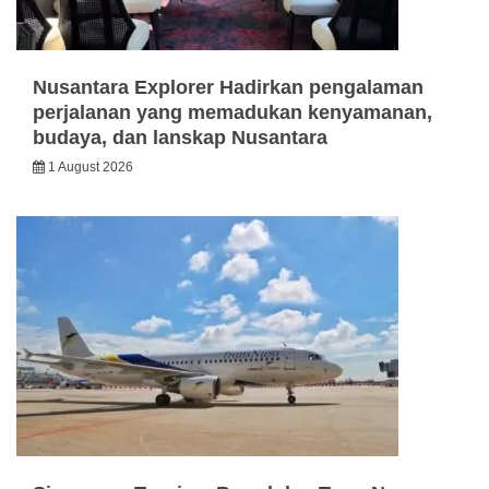
Nusantara Explorer Hadirkan pengalaman
perjalanan yang memadukan kenyamanan,
budaya, dan lanskap Nusantara
1 August 2026