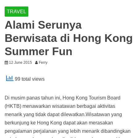
TRAVEL
Alami Serunya
Berwisata di Hong Kong
Summer Fun
12 June 2015
Ferry
99 total views
Di musim panas tahun ini, Hong Kong Tourism Board
(HKTB) menawarkan wisatawan berbagai aktivitas
menarik yang tidak dapat dilewatkan.Wisatawan yang
berkunjung ke Hong Kong dapat akan merasakan
pengalaman perjalanan yang lebih menarik dibandingkan