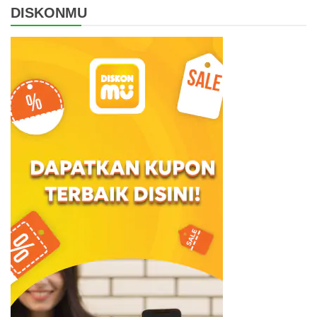
DISKONMU