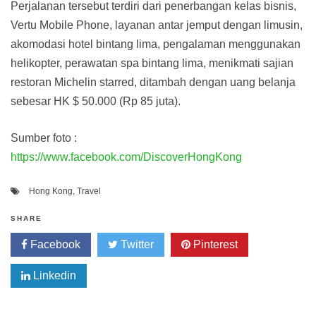
Perjalanan tersebut terdiri dari penerbangan kelas bisnis,
Vertu Mobile Phone, layanan antar jemput dengan limusin,
akomodasi hotel bintang lima, pengalaman menggunakan
helikopter, perawatan spa bintang lima, menikmati sajian
restoran Michelin starred, ditambah dengan uang belanja
sebesar HK $ 50.000 (Rp 85 juta).
Sumber foto :
https://www.facebook.com/DiscoverHongKong
Hong Kong
,
Travel
SHARE
Facebook
Twitter
Pinterest
Linkedin