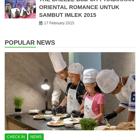
ORIENTAL ROMANCE UNTUK
SAMBUT IMLEK 2015
17 February 2015
POPULAR NEWS
CHECK IN
NEWS