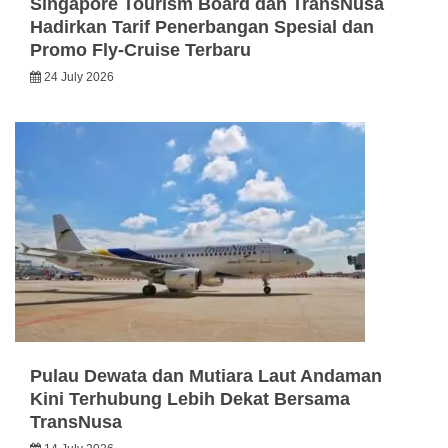
Singapore Tourism Board dan TransNusa
Hadirkan Tarif Penerbangan Spesial dan
Promo Fly-Cruise Terbaru
24 July 2026
Pulau Dewata dan Mutiara Laut Andaman
Kini Terhubung Lebih Dekat Bersama
TransNusa