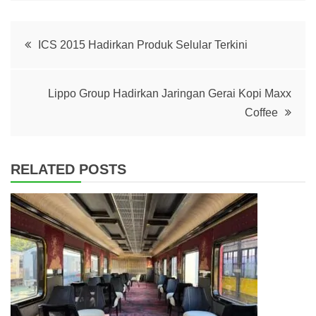
Post
ICS 2015 Hadirkan Produk Selular Terkini
navigation
Lippo Group Hadirkan Jaringan Gerai Kopi Maxx
Coffee
RELATED POSTS