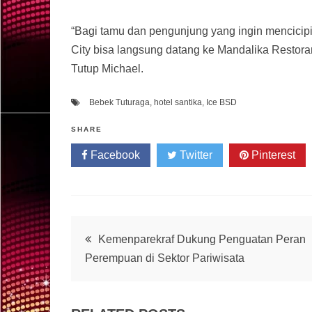
“Bagi tamu dan pengunjung yang ingin mencicip
City bisa langsung datang ke Mandalika Restora
Tutup Michael.
Bebek Tuturaga
,
hotel santika
,
Ice BSD
SHARE
Facebook
Twitter
Pinterest
Post
Kemenparekraf Dukung Penguatan Peran
Perempuan di Sektor Pariwisata
navigation