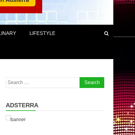
LINARY
LIFESTYLE
Search
for:
ADSTERRA