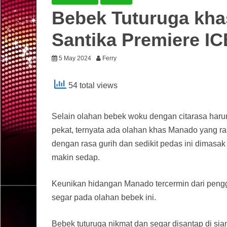
Bebek Tuturuga kha
Santika Premiere IC
5 May 2024
Ferry
54 total views
Selain olahan bebek woku dengan citarasa haru
pekat, ternyata ada olahan khas Manado yang ra
dengan rasa gurih dan sedikit pedas ini dima
makin sedap.
Keunikan hidangan Manado tercermin dari peng
segar pada olahan bebek ini.
Bebek tuturuga nikmat dan segar disantap di sia