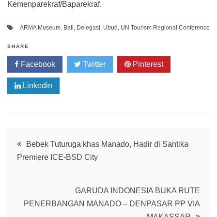
Kemenparekraf/Baparekraf.
ARMA Museum
,
Bali
,
Delegasi
,
Ubud
,
UN Tourism Regional Conference
SHARE
Facebook
Twitter
Pinterest
Linkedin
Post
Bebek Tuturuga khas Manado, Hadir di Santika
Premiere ICE-BSD City
navigation
GARUDA INDONESIA BUKA RUTE
PENERBANGAN MANADO – DENPASAR PP VIA
MAKASSAR