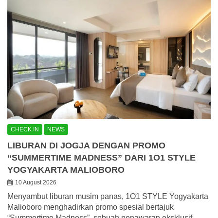
CHECK IN
NEWS
LIBURAN DI JOGJA DENGAN PROMO
“SUMMERTIME MADNESS” DARI 1O1 STYLE
YOGYAKARTA MALIOBORO
10 August 2026
Menyambut liburan musim panas, 1O1 STYLE Yogyakarta
Malioboro menghadirkan promo spesial bertajuk
“Summertime Madness”, sebuah penawaran eksklusif