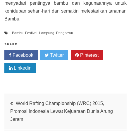
menyadari pentingya bambu dan kegunaannya untuk
kehidupan sehari-hari dan semakin melestarikan tanaman
Bambu.
Bambu
,
Festival
,
Lampung
,
Pringsewu
SHARE
Facebook
Twitter
Pinterest
Linkedin
Post
World Rafting Championship (WRC) 2015,
Promosi Indonesia Lewat Kejuaraan Dunia Arung
navigation
Jeram