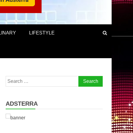
LINARY
LIFESTYLE
Search
for:
ADSTERRA