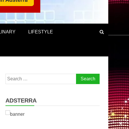
LINARY
LIFESTYLE
Search
for:
ADSTERRA