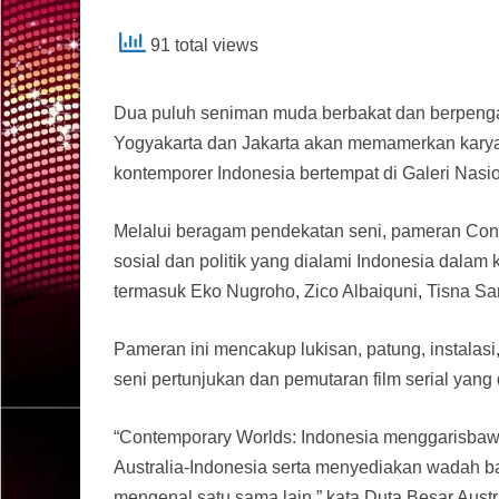
91 total views
Dua puluh seniman muda berbakat dan berpengal
Yogyakarta dan Jakarta akan memamerkan karya
kontemporer Indonesia bertempat di Galeri Nasio
Melalui beragam pendekatan seni, pameran Con
sosial dan politik yang dialami Indonesia dalam 
termasuk Eko Nugroho, Zico Albaiquni, Tisna S
Pameran ini mencakup lukisan, patung, instalasi,
seni pertunjukan dan pemutaran film serial yang 
“Contemporary Worlds: Indonesia menggarisbawa
Australia-Indonesia serta menyediakan wadah ba
mengenal satu sama lain,” kata Duta Besar Austr