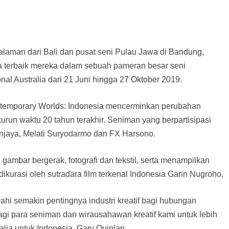
aman dari Bali dan pusat seni Pulau Jawa di Bandung,
 terbaik mereka dalam sebuah pameran besar seni
nal Australia dari 21 Juni hingga 27 Oktober 2019.
temporary Worlds: Indonesia mencerminkan perubahan
kurun waktu 20 tahun terakhir. Seniman yang berpartisipasi
anjaya, Melati Suryodarmo dan FX Harsono.
 gambar bergerak, fotografi dan tekstil, serta menampilkan
dikurasi oleh sutradara film terkenal Indonesia Garin Nugroho.
hi semakin pentingnya industri kreatif bagi hubungan
gi para seniman dan wirausahawan kreatif kami untuk lebih
alia untuk Indonesia, Gary Quinlan.