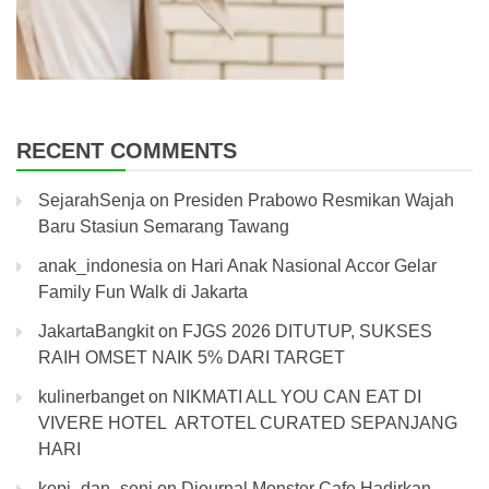
RECENT COMMENTS
SejarahSenja
on
Presiden Prabowo Resmikan Wajah
Baru Stasiun Semarang Tawang
anak_indonesia
on
Hari Anak Nasional Accor Gelar
Family Fun Walk di Jakarta
JakartaBangkit
on
FJGS 2026 DITUTUP, SUKSES
RAIH OMSET NAIK 5% DARI TARGET
kulinerbanget
on
NIKMATI ALL YOU CAN EAT DI
VIVERE HOTEL ARTOTEL CURATED SEPANJANG
HARI
kopi_dan_seni
on
Djournal Monster Cafe Hadirkan