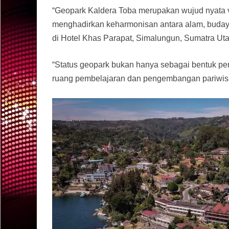
“Geopark Kaldera Toba merupakan wujud nyata vi
menghadirkan keharmonisan antara alam, budaya,
di Hotel Khas Parapat, Simalungun, Sumatra Utar
“Status geopark bukan hanya sebagai bentuk pe
ruang pembelajaran dan pengembangan pariwisat