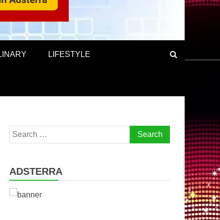
LINARY
LIFESTYLE
Search
for:
ADSTERRA