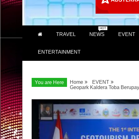
HOT
TRAVEL
NEWS
EVENT
ENTERTAINMENT
Home
EVENT
You are Here
Geopark Kaldera Toba Berupa