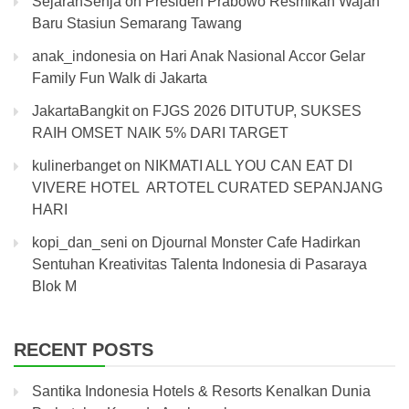
SejarahSenja
on
Presiden Prabowo Resmikan Wajah
Baru Stasiun Semarang Tawang
anak_indonesia
on
Hari Anak Nasional Accor Gelar
Family Fun Walk di Jakarta
JakartaBangkit
on
FJGS 2026 DITUTUP, SUKSES
RAIH OMSET NAIK 5% DARI TARGET
kulinerbanget
on
NIKMATI ALL YOU CAN EAT DI
VIVERE HOTEL ARTOTEL CURATED SEPANJANG
HARI
kopi_dan_seni
on
Djournal Monster Cafe Hadirkan
Sentuhan Kreativitas Talenta Indonesia di Pasaraya
Blok M
RECENT POSTS
Santika Indonesia Hotels & Resorts Kenalkan Dunia