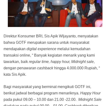
Direktur Konsumer BRI, Sis Apik WIjayanto, menyatakan
bahwa GOTF merupakan sarana untuk masyarakat
mendapakan
digital experience
melalui kemudahan
transaksi online, “ Banyak kegiatan menarik yang kami
tawarkan, baik
regular time, happy hour, Midnight sale
,
dengan penawaran
cashback
hingga 4.000.000 Rupiah, “
kata Sis Apik.
Bagi masyarakat yang berminat mengikuti GOTF ini,
berikut jadwal berbagai program menariknya.
Happy Hour
pada pukul 09.00 – 10.00 dan 21.00 -22.00.
Midnight Sale
diadakan pada pukul 00.00 – 01.00.
Cashback
diberikan