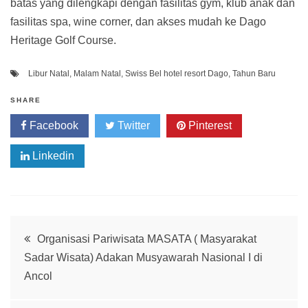
batas yang dilengkapi dengan fasilitas gym, klub anak dan
fasilitas spa, wine corner, dan akses mudah ke Dago
Heritage Golf Course.
Libur Natal
,
Malam Natal
,
Swiss Bel hotel resort Dago
,
Tahun Baru
SHARE
Facebook
Twitter
Pinterest
Linkedin
Post
Organisasi Pariwisata MASATA ( Masyarakat
Sadar Wisata) Adakan Musyawarah Nasional I di
navigation
Ancol