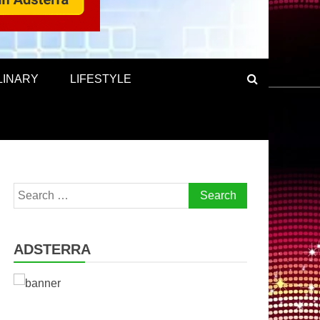
LINARY
LIFESTYLE
Search
for:
ADSTERRA