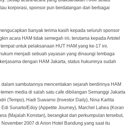
atau korporasi, sponsor pun berdatangan dari berbagai
mengucapkan banyak terima kasih kepada seluruh sponsor
ngkin acara HAM tidak semegah ini, terutama kepada Artotel
s tempat untuk pelaksanaan HUT HAM yang ke-17 ini.
n hukum menjadi sebuah yayasan yang dinaungi lembaga
bekerjasama dengan HAM Jakarta, status hukumnya sudah
a dalam sambutannya menceritakan sejarah berdirinya HAM
n-temen media di salah satu cafe dibilangan Semanggi Jakarta
ndri (Tempo), Hadi Suwarno (Investor Daily), Nina Karlita
 Edi Sunarto/Edoy (Appetite Journey), Marchel Lahea (Koran
na (Majalah Konstan), berangkat dari perkumpulan tersebut,
 November 2007 di Arion Hotel Bandung yang saat itu