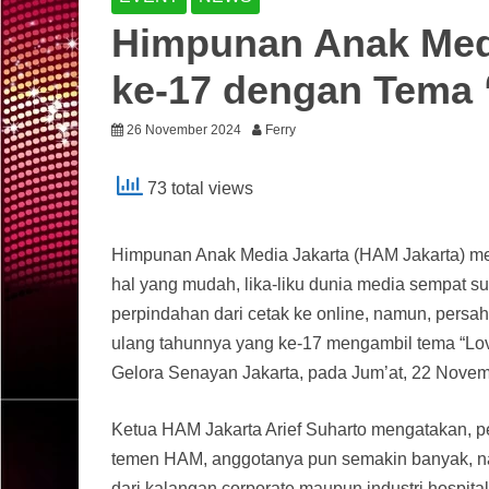
Himpunan Anak Med
ke-17 dengan Tema 
26 November 2024
Ferry
73 total views
Himpunan Anak Media Jakarta (HAM Jakarta) me
hal yang mudah, lika-liku dunia media sempat s
perpindahan dari cetak ke online, namun, pers
ulang tahunnya yang ke-17 mengambil tema “Lov
Gelora Senayan Jakarta, pada Jum’at, 22 Novem
Ketua HAM Jakarta Arief Suharto mengatakan, 
temen HAM, anggotanya pun semakin banyak, na
dari kalangan corporate maupun industri hospita