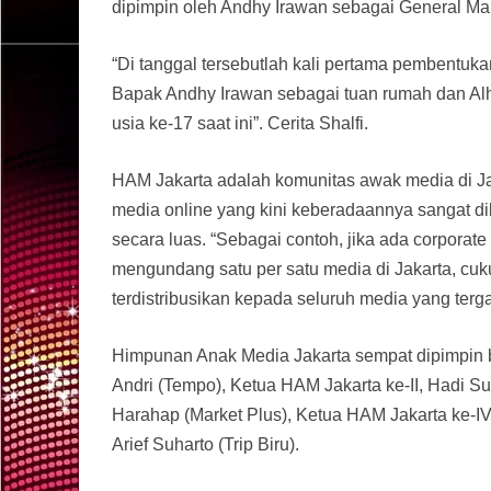
dipimpin oleh Andhy Irawan sebagai General Ma
“Di tanggal tersebutlah kali pertama pembentu
Bapak Andhy Irawan sebagai tuan rumah dan Alh
usia ke-17 saat ini”. Cerita Shalfi.
HAM Jakarta adalah komunitas awak media di Jaka
media online yang kini keberadaannya sangat dib
secara luas. “Sebagai contoh, jika ada corporat
mengundang satu per satu media di Jakarta, c
terdistribusikan kepada seluruh media yang ter
Himpunan Anak Media Jakarta sempat dipimpin b
Andri (Tempo), Ketua HAM Jakarta ke-II, Hadi Su
Harahap (Market Plus), Ketua HAM Jakarta ke-I
Arief Suharto (Trip Biru).