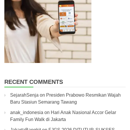
RECENT COMMENTS
SejarahSenja
on
Presiden Prabowo Resmikan Wajah
Baru Stasiun Semarang Tawang
anak_indonesia
on
Hari Anak Nasional Accor Gelar
Family Fun Walk di Jakarta
JakartaBangkit
on
FJGS 2026 DITUTUP, SUKSES